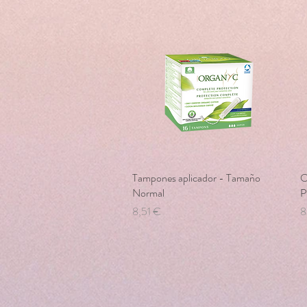
Tampones aplicador - Tamaño
Vista rápida
O
Normal
P
Precio
P
8,51 €
8