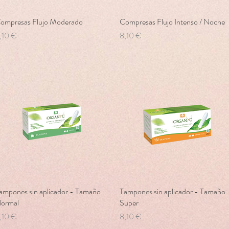
ompresas Flujo Moderado
Vista rápida
Compresas Flujo Intenso / Noche
Vista rápida
recio
Precio
,10 €
8,10 €
ampones sin aplicador - Tamaño
Vista rápida
Tampones sin aplicador - Tamaño
Vista rápida
ormal
Super
recio
Precio
,10 €
8,10 €