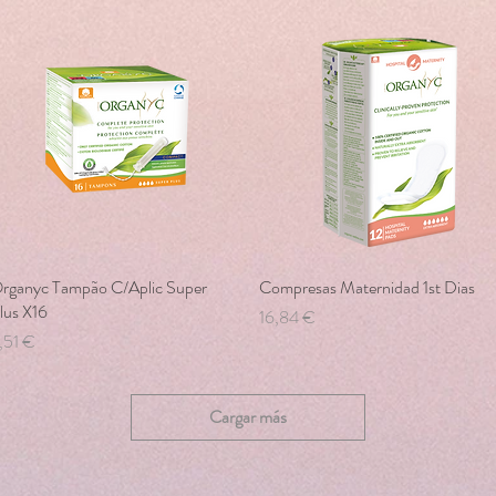
rganyc Tampão C/Aplic Super
Vista rápida
Compresas Maternidad 1st Dias
Vista rápida
lus X16
Precio
16,84 €
recio
,51 €
Cargar más