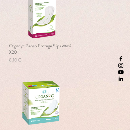
Organyc Penso Protege Slips Maxi
Vista rápida
X20
Precio
8,10 €