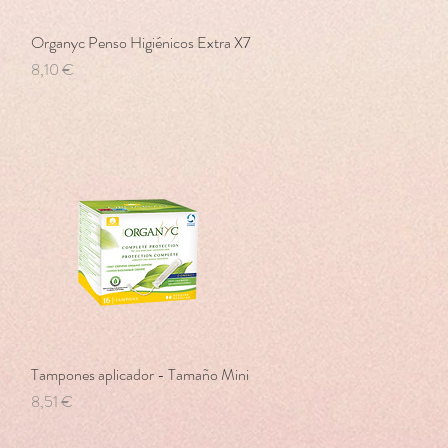
Organyc Penso Higiénicos Extra X7
Vista rápida
Precio
8,10 €
Tampones aplicador - Tamaño Mini
Vista rápida
Precio
8,51 €