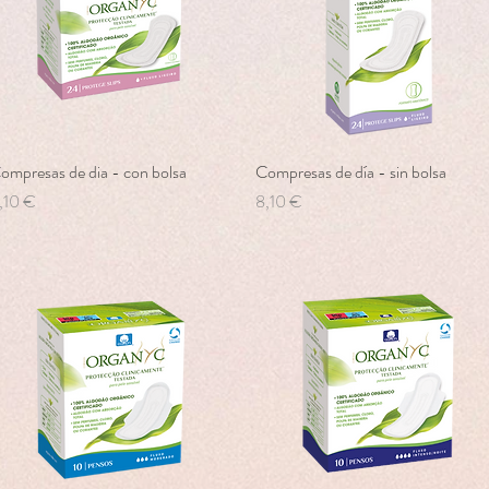
ompresas de dia - con bolsa
Vista rápida
Compresas de día - sin bolsa
Vista rápida
recio
Precio
,10 €
8,10 €