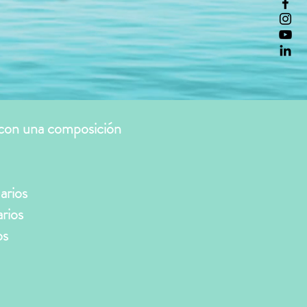
 con una composición
arios
arios
os