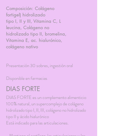
Composición: Colágeno
fortigel) hidrolizado
tipo I, II y III, Vitamina C, L
leucina, Colágeno no
hidrolizado tipo II, bromelina,
Vitamina E, ac. hialurónico,
colágeno nativo
Presentación 30 sobres, ingestión oral
Disponible en farmacias
DIAS FORTE
DIAS FORTE es un complemento alimenticio
100% natural, un supercomplejo de colágeno
hidrolizado tipo I, II, III, colágeno no hidrolizado
tipo II y ácido hialurónico
Está indicado para las articulaciones.
- Mantiene el cartílago, las articulaciones y los