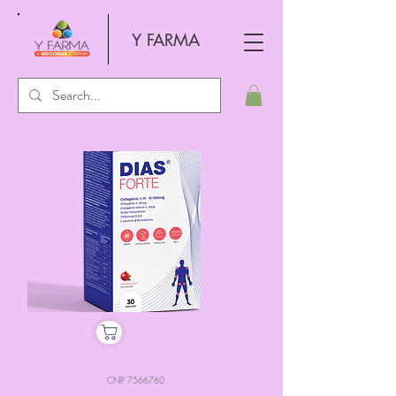
Y FARMA
CNP
7566760