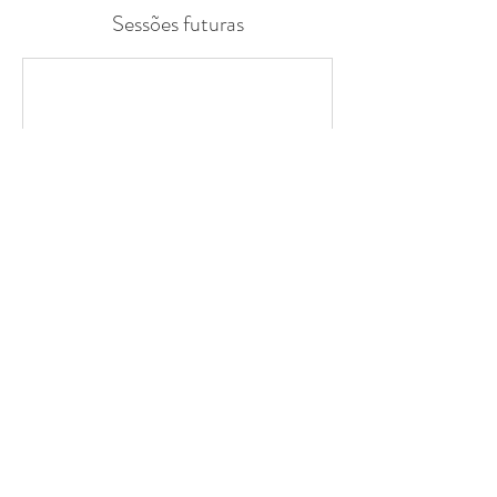
Sessões futuras
Informações de contato
Rua Dom Luís de Noronha, Lisboa, Portugal
(+351) 211 459 510
yfarma@y-farma.com