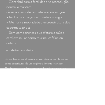
- Contribui para a fertilidade na reprodução
normal e mantém
níveis normais de testosterona no sangue.
- Reduz o cansaço e aumenta a energia.
- Melhora a mobilidade e microestrutura dos
espermatozoides.
- Sem componentes que afetam a saúde
cardiovascular como taurina, cafeína ou
outros.
Sem efeitos secundários.
Os suplementos alimentares não devem ser utilizados
como substitutos de um regime alimentar variado.
Manter num local fresco e seco, fora do alcance das
crianças. Não se aconselha a utilização do produto em
caso de alergia a um ou mais dos seus constituintes. Se
sofrer de alguma alergia alimentar informe o seu
médico ou farmacêutico.
Next >