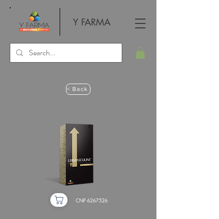
Y FARMA
< Back
CNP
6267526